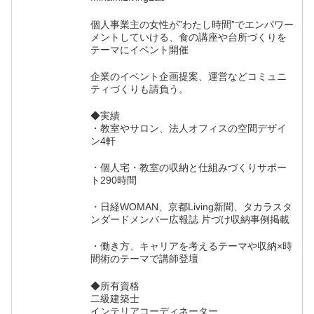
個人事業主の女性が”わたし時間”でエンパワー
メントしていける、食の講座や台所づくりを
テーマにイベント開催
企業のイベント企画提案、運営などコミュニ
ティづくりも請負う。
◆実績
・教室やサロン、法人オフィスの空間デザイ
ン4軒
・個人宅・教室の収納と仕組みづくりサポー
ト290時間
・日経WOMAN、京都Living新聞、タカラスタ
ンダードメンバー広報誌 片づけ収納事例掲載
・働き方、キャリアを考えるテーマや収納×時
間術のテーマで講師登壇
◆所有資格
二級建築士
インテリアコーディネーター