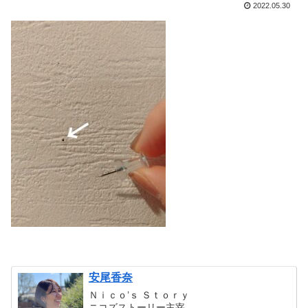
2022.05.30
安尾香奈
Ｎｉｃｏ’ｓ Ｓｔｏｒｙ
ニコズストーリー主宰