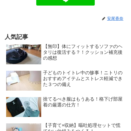
安尾香奈
人気記事
【無印】体にフィットするソファのヘ
タリは復活する？！クッション補充後
の感想
子どものトイトレ中の惨事！ニトリの
おすすめアイテムとストレス軽減でき
た３つの備え
捨てるべき服はもうある！格下げ部屋
着の厳選の仕方！
【子育て×収納】嘔吐処理セットで慌