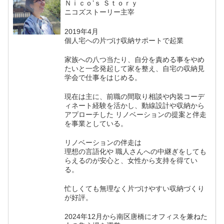
Ｎｉｃｏ’ｓ Ｓｔｏｒｙ
ニコズストーリー主宰
2019年4月
個人宅への片づけ収納サポートで起業
家族への八つ当たり、自分を責める事をやめ
たいと一念発起して家を整え、自宅の収納見
学会で仕事をはじめる。
現在は主に、前職の間取り相談や内装コーデ
ィネート経験を活かし、動線設計や収納から
アプローチした リノベーションの提案と伴走
を事業としている。
リノベーションの伴走は
理想の言語化や 職人さんへの中継ぎをしても
らえるのが安心と、女性から支持を得てい
る。
忙しくても無理なく片づけやすい収納づくり
が好評。
2024年12月から南区唐橋にオフィスを兼ねた