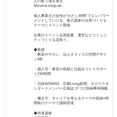
人の集う場を運営
MinamiLivingLab
個人事業主の女性が”わたし時間”でエンパワー
メントしていける、食の講座や台所づくりを
テーマにイベント開催
企業のイベント企画提案、運営などコミュニ
ティづくりも請負う。
◆実績
・教室やサロン、法人オフィスの空間デザイ
ン4軒
・個人宅・教室の収納と仕組みづくりサポー
ト290時間
・日経WOMAN、京都Living新聞、タカラスタ
ンダードメンバー広報誌 片づけ収納事例掲載
・働き方、キャリアを考えるテーマや収納×時
間術のテーマで講師登壇
◆所有資格