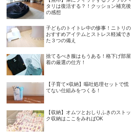
タリは復活する？！クッション補充後
の感想
子どものトイトレ中の惨事！ニトリの
おすすめアイテムとストレス軽減でき
た３つの備え
捨てるべき服はもうある！格下げ部屋
着の厳選の仕方！
【子育て×収納】嘔吐処理セットで慌
てない仕組みをつくる！
【収納】オムツとおしりふきのストッ
ク収納はここをみればOK