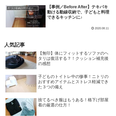
【事例／Before After】テキパキ
片づけ収納訪問サポートと仕組みづくり＊実例
動ける動線収納で、子どもと料理
できるキッチンに♪
2020.08.11
人気記事
【無印】体にフィットするソファのヘ
タリは復活する？！クッション補充後
の感想
子どものトイトレ中の惨事！ニトリの
おすすめアイテムとストレス軽減でき
た３つの備え
捨てるべき服はもうある！格下げ部屋
着の厳選の仕方！