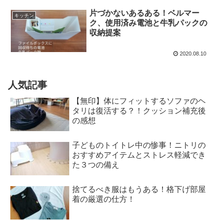
片づかないあるある！ベルマー
キッチン
ク、使用済み電池と牛乳パックの
収納提案
2020.08.10
人気記事
【無印】体にフィットするソファのヘ
タリは復活する？！クッション補充後
の感想
子どものトイトレ中の惨事！ニトリの
おすすめアイテムとストレス軽減でき
た３つの備え
捨てるべき服はもうある！格下げ部屋
着の厳選の仕方！