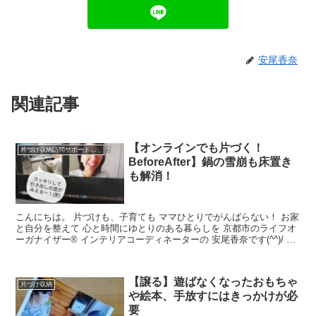
安尾香奈
関連記事
【オンラインでも片づく！
片づけ収納訪問サポートと仕組みづくり＊実例
BeforeAfter】鍋の雪崩も床置き
も解消！
こんにちは。 片づけも、子育ても ママひとりでがんばらない！ お家
と自分を整えて 心と時間にゆとりのある暮らしを 京都市のライフオ
ーガナイザー® インテリアコーディネーターの 安尾香奈です(^^)/ イ
ンスタグラ...
【譲る】遊ばなくなったおもちゃ
片づけ収納
や絵本、手放すにはきっかけが必
要