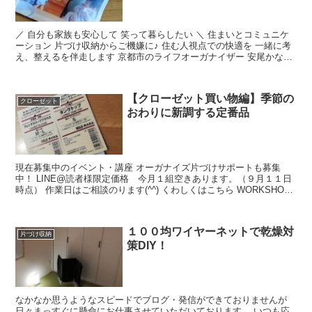
／ 自分も家族も安心して 笑って暮らしたい ＼ 住まいとコミュニケ
ーション 片づけ収納からご機嫌に♪ 住む人視点での快適を 一緒に考
え、整えるを伴走します 京都市のライフオーガナイザー 安尾かなで
す...
【クローゼット買い物編】季節の
クローゼット
おわりに新調する定番品
現在募集中のイベント・講座 オーガナイズ片づけサポートも募集
中！ LINE@読者様限定価格 今月１組空きあります。（９月１１日
時点） 作業日はご相談のります(^^) くわしくはこちら WORKSHOP
やることボードづくり ...
１００均ワイヤーネットで乾燥対
片づけ収納
策DIY！
なかなか思うようなスピードでブログ・発信ができておりませんが
日々まっすぐに懸命にお仕事させていただいております。 いつも応