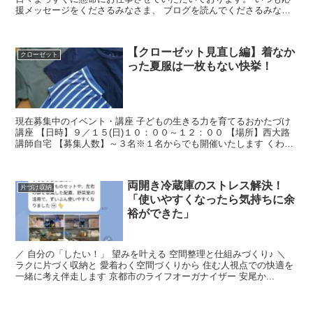
援メッセージをくださるみなさま、 ブログを読んでくださるみなさ
ま、 ありがとうござい...
【クローゼット見直し編】着なか
クローゼット
った夏服は一枚もない快挙！
現在募集中のイベント・講座 子どもの生きる力を育てるおかたづけ
講座 【日時】９／１５(日)１０：００～１２：００ 【場所】西大路
講師自宅 【募集人数】～３名※１名からでも開催いたします くわし
くはこちらから オーガナイズ片づけサ...
両開き冷蔵庫のストレス解決！
片づけ収納
「使いやすくなったら気持ちに余
裕ができた」
／ 自分の「したい！」 望みを叶える 空間整理と仕組みづくり♪ ＼
ラクに片づく収納と 愛着わく空間づくりから 住む人視点での快適を
一緒に考え伴走します 京都市のライフオーガナイザー 安尾か...