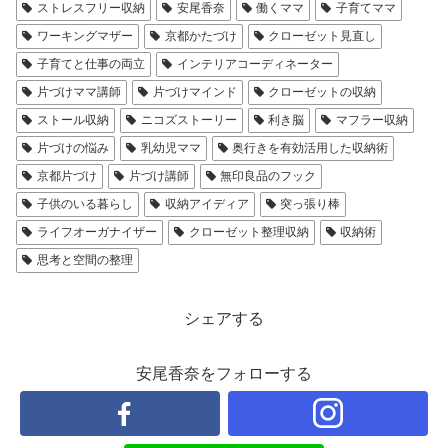
ストレスフリー収納
安尾香奈
働くママ
子育てママ
ワーキングマザー
京都かたづけ
クローゼット見直し
子育てと仕事の両立
インテリアコーディネーター
片づけママ講師
片づけマインド
クローゼットの収納
ストール収納
ニコズストーリー
利き脳
マフラー収納
片づけの悩み
乳幼児ママ
奥行きを有効活用した収納術
京都片づけ
片づけ講師
無印良品のフック
子供のいる暮らし
収納アイディア
突っ張り棒
ライフオーガナイザー
クローゼット整理収納
収納術
思考と空間の整理
シェアする
安尾香奈をフォローする