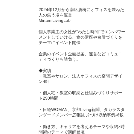
2024年12月から南区唐橋にオフィスを兼ねた
人の集う場を運営
MinamiLivingLab
個人事業主の女性が”わたし時間”でエンパワー
メントしていける、食の講座や台所づくりを
テーマにイベント開催
企業のイベント企画提案、運営などコミュニ
ティづくりも請負う。
◆実績
・教室やサロン、法人オフィスの空間デザイ
ン4軒
・個人宅・教室の収納と仕組みづくりサポー
ト290時間
・日経WOMAN、京都Living新聞、タカラスタ
ンダードメンバー広報誌 片づけ収納事例掲載
・働き方、キャリアを考えるテーマや収納×時
間術のテーマで講師登壇