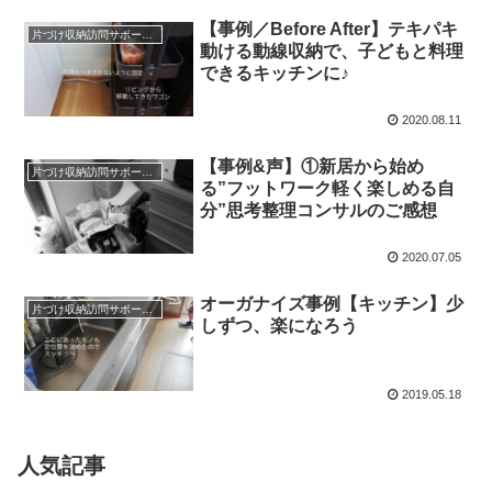
【事例／Before After】テキパキ
片づけ収納訪問サポートと仕組みづくり＊実例
動ける動線収納で、子どもと料理
できるキッチンに♪
2020.08.11
【事例&声】①新居から始め
片づけ収納訪問サポートと仕組みづくり＊実例
る”フットワーク軽く楽しめる自
分”思考整理コンサルのご感想
2020.07.05
オーガナイズ事例【キッチン】少
片づけ収納訪問サポートと仕組みづくり＊実例
しずつ、楽になろう
2019.05.18
人気記事