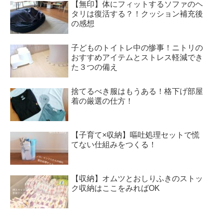
【無印】体にフィットするソファのヘ
タリは復活する？！クッション補充後
の感想
子どものトイトレ中の惨事！ニトリの
おすすめアイテムとストレス軽減でき
た３つの備え
捨てるべき服はもうある！格下げ部屋
着の厳選の仕方！
【子育て×収納】嘔吐処理セットで慌
てない仕組みをつくる！
【収納】オムツとおしりふきのストッ
ク収納はここをみればOK