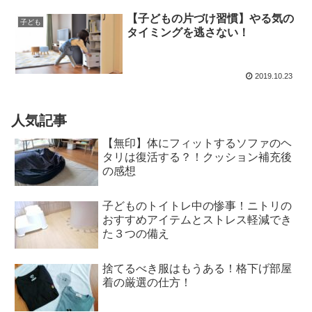
【子どもの片づけ習慣】やる気の
子ども
タイミングを逃さない！
2019.10.23
人気記事
【無印】体にフィットするソファのヘ
タリは復活する？！クッション補充後
の感想
子どものトイトレ中の惨事！ニトリの
おすすめアイテムとストレス軽減でき
た３つの備え
捨てるべき服はもうある！格下げ部屋
着の厳選の仕方！