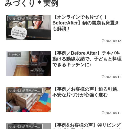
みづくり＊実例
【オンラインでも片づく！
片づけ収納訪問サポートと仕組みづくり＊実例
BeforeAfter】鍋の雪崩も床置き
も解消！
2020.09.12
【事例／Before After】テキパキ
キッチン
動ける動線収納で、子どもと料理
できるキッチンに♪
2020.08.11
【事例／お客様の声】迫る引越、
片づけ収納訪問サポートと仕組みづくり＊実例
不安な片づけが心強く進む
2020.08.11
【事例&お客様の声】④リビング
片づけ収納訪問サポートと仕組みづくり＊実例