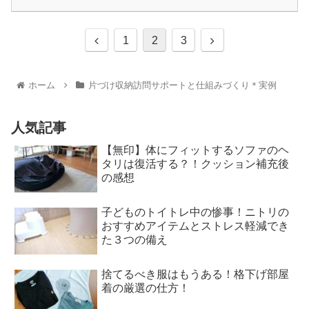
1
2
3
ホーム
片づけ収納訪問サポートと仕組みづくり＊実例
人気記事
【無印】体にフィットするソファのヘ
タリは復活する？！クッション補充後
の感想
子どものトイトレ中の惨事！ニトリの
おすすめアイテムとストレス軽減でき
た３つの備え
捨てるべき服はもうある！格下げ部屋
着の厳選の仕方！