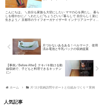
こんにちは。 ＼自分も家族も大切にしたい ママの心を満たし、暮ら
しを穏やかに／ ＼わたしに”ちょうどいい”暮らしで 自分らしく楽に
生きよう／ 京都市のライフオーガナイザー® インテリアコーディネ
ーターの ...
片づかないあるある！ベルマーク、使用
済み電池と牛乳パックの収納提案
【事例／Before After】テキパキ動ける動
線収納で、子どもと料理できるキッチン
に♪
ホーム
片づけ収納訪問サポートと仕組みづくり＊実例
人気記事