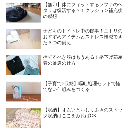
【無印】体にフィットするソファのヘ
タリは復活する？！クッション補充後
の感想
子どものトイトレ中の惨事！ニトリの
おすすめアイテムとストレス軽減でき
た３つの備え
捨てるべき服はもうある！格下げ部屋
着の厳選の仕方！
【子育て×収納】嘔吐処理セットで慌
てない仕組みをつくる！
【収納】オムツとおしりふきのストッ
ク収納はここをみればOK