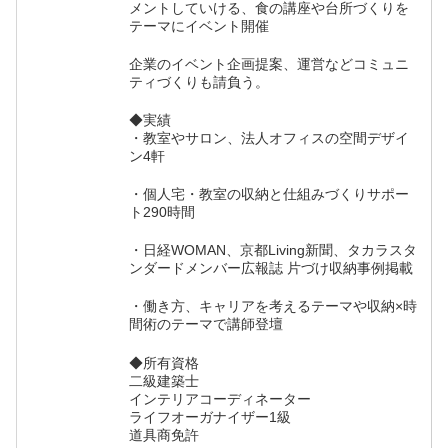
メントしていける、食の講座や台所づくりを
テーマにイベント開催
企業のイベント企画提案、運営などコミュニ
ティづくりも請負う。
◆実績
・教室やサロン、法人オフィスの空間デザイ
ン4軒
・個人宅・教室の収納と仕組みづくりサポー
ト290時間
・日経WOMAN、京都Living新聞、タカラスタ
ンダードメンバー広報誌 片づけ収納事例掲載
・働き方、キャリアを考えるテーマや収納×時
間術のテーマで講師登壇
◆所有資格
二級建築士
インテリアコーディネーター
ライフオーガナイザー1級
道具商免許