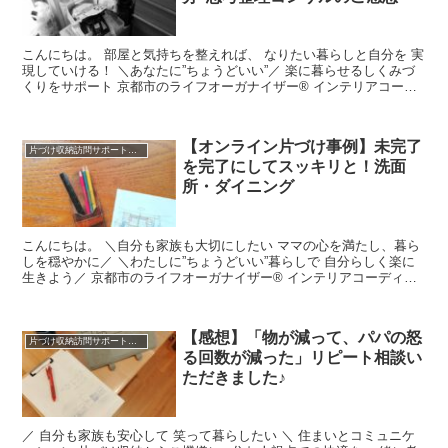
こんにちは。 部屋と気持ちを整えれば、 なりたい暮らしと自分を 実
現していける！ ＼あなたに”ちょうどいい”／ 楽に暮らせるしくみづ
くりをサポート 京都市のライフオーガナイザー® インテリアコーデ
ィネーターの ...
【オンライン片づけ事例】未完了
片づけ収納訪問サポートと仕組みづくり＊実例
を完了にしてスッキリと！洗面
所・ダイニング
こんにちは。 ＼自分も家族も大切にしたい ママの心を満たし、暮ら
しを穏やかに／ ＼わたしに”ちょうどいい”暮らしで 自分らしく楽に
生きよう／ 京都市のライフオーガナイザー® インテリアコーディネ
ーターの ...
【感想】「物が減って、パパの怒
片づけ収納訪問サポートと仕組みづくり＊実例
る回数が減った」リピート相談い
ただきました♪
／ 自分も家族も安心して 笑って暮らしたい ＼ 住まいとコミュニケ