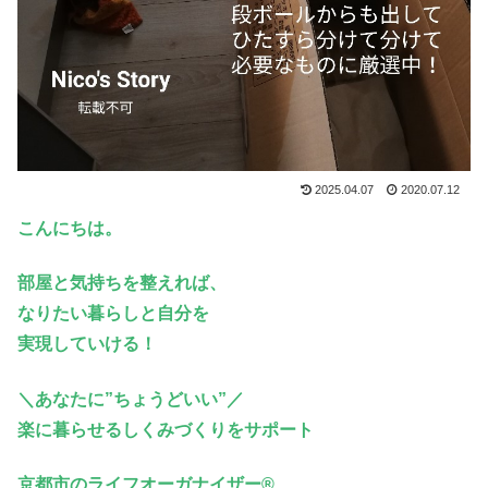
2025.04.07
2020.07.12
こんにちは。
部屋と気持ちを整えれば、
なりたい暮らしと自分を
実現していける！
＼あなたに”ちょうどいい”／
楽に暮らせるしくみづくりをサポート
京都市のライフオーガナイザー®