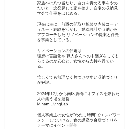
家族への八つ当たり、自分を責める事をやめ
たいと一念発起して家を整え、自宅の収納見
学会で仕事をはじめる。
現在は主に、前職の間取り相談や内装コーデ
ィネート経験を活かし、動線設計や収納から
アプローチした リノベーションの提案と伴走
を事業としている。
リノベーションの伴走は
理想の言語化や 職人さんへの中継ぎをしても
らえるのが安心と、女性から支持を得てい
る。
忙しくても無理なく片づけやすい収納づくり
が好評。
2024年12月から南区唐橋にオフィスを兼ねた
人の集う場を運営
MinamiLivingLab
個人事業主の女性が”わたし時間”でエンパワー
メントしていける、食の講座や台所づくりを
テーマにイベント開催