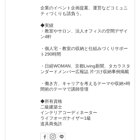
企業のイベント企画提案、運営などコミュニ
ティづくりも請負う。
◆実績
・教室やサロン、法人オフィスの空間デザイ
ン4軒
・個人宅・教室の収納と仕組みづくりサポー
ト290時間
・日経WOMAN、京都Living新聞、タカラスタ
ンダードメンバー広報誌 片づけ収納事例掲載
・働き方、キャリアを考えるテーマや収納×時
間術のテーマで講師登壇
◆所有資格
二級建築士
インテリアコーディネーター
ライフオーガナイザー1級
道具商免許