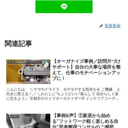
安尾香奈
関連記事
【オーガナイズ事例／訪問片づけ
片づけ収納訪問サポートと仕組みづくり＊実例
サポート】自分の大事な場所を整
えて、仕事のモチベーションアッ
プに！
こんにちは。 ＼ママのイライラ、モヤモヤする気持ちを ご機嫌、上
向きに変える！／ ＼わたしに”ちょうどいい”暮らしで 自分らしく楽
に生きよう／ 京都市のライフオーガナイザー® インテリアコーディ
ネーターの ...
【事例&声】①新居から始め
キッチン
る”フットワーク軽く楽しめる自
分”思考整理コンサルのご感想