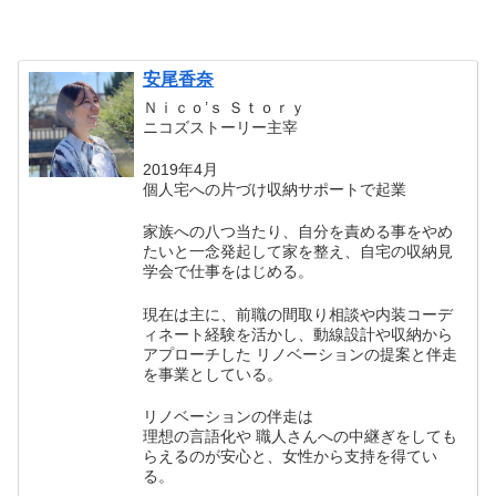
安尾香奈
Ｎｉｃｏ’ｓ Ｓｔｏｒｙ
ニコズストーリー主宰
2019年4月
個人宅への片づけ収納サポートで起業
家族への八つ当たり、自分を責める事をやめ
たいと一念発起して家を整え、自宅の収納見
学会で仕事をはじめる。
現在は主に、前職の間取り相談や内装コーデ
ィネート経験を活かし、動線設計や収納から
アプローチした リノベーションの提案と伴走
を事業としている。
リノベーションの伴走は
理想の言語化や 職人さんへの中継ぎをしても
らえるのが安心と、女性から支持を得てい
る。