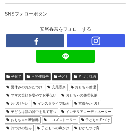
SNSフォローボタン
安尾香奈をフォローする
子育て
＊開催報告
子ども
片づけ収納
夏休みのおかたづけ
安尾香奈
おもちゃ整理
ママの笑顔を増やすお手伝い
おもちゃの整理収納
片づけたい
インスタライブ動画
京都かたづけ
子どもは親の背中を見て育つ
インテリアコーディネーター
おもちゃの断捨離
ニコズストーリー
子どもの片づけ
片づけの悩み
子どもへの声かけ
おかたづけ育