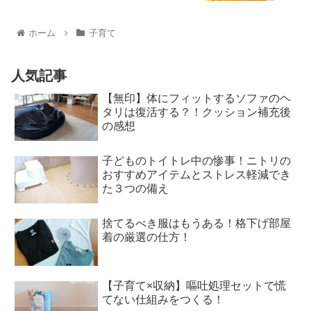
ホーム
子育て
人気記事
【無印】体にフィットするソファのヘ
タリは復活する？！クッション補充後
の感想
子どものトイトレ中の惨事！ニトリの
おすすめアイテムとストレス軽減でき
た３つの備え
捨てるべき服はもうある！格下げ部屋
着の厳選の仕方！
【子育て×収納】嘔吐処理セットで慌
てない仕組みをつくる！