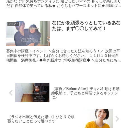
尾かなです 気持ちポジティブに 過ごしたいママの 暮らしが楽に回り
だす 自然体で笑っている私★ おうちをパワースポットに★ 部屋づく
り・ライ...
なにかを頑張ろうとしているあな
マインド
たは、まず〇〇してみて！
募集中の講座・イベント ＼自分に合った方法を知ろう！／ 次回は平
日開催を検討中です。しばらくお待ちください。 １１月１０日㈰自
宅開催 満席御礼♪ ◆利き脳片づけ®収納術講座◆ ＼自分たちにちょ
うどいいをつくる／ ◆オーガナイ...
【事例／Before After】テキパキ動ける動
線収納で、子どもと料理できるキッチン
に♪
【ラジオ出演と伝えた思い】ひとりで頑
張らないことだって選べます