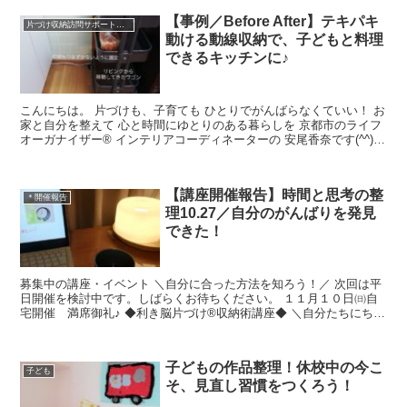
【事例／Before After】テキパキ
片づけ収納訪問サポートと仕組みづくり＊実例
動ける動線収納で、子どもと料理
できるキッチンに♪
こんにちは。 片づけも、子育ても ひとりでがんばらなくていい！ お
家と自分を整えて 心と時間にゆとりのある暮らしを 京都市のライフ
オーガナイザー® インテリアコーディネーターの 安尾香奈です(^^)/
インスタグ...
【講座開催報告】時間と思考の整
＊開催報告
理10.27／自分のがんばりを発見
できた！
募集中の講座・イベント ＼自分に合った方法を知ろう！／ 次回は平
日開催を検討中です。しばらくお待ちください。 １１月１０日㈰自
宅開催 満席御礼♪ ◆利き脳片づけ®収納術講座◆ ＼自分たちにちょ
うどいいをつくる／ ◆オーガナイズ片づけサポー...
子どもの作品整理！休校中の今こ
子ども
そ、見直し習慣をつくろう！