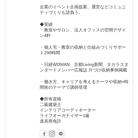
企業のイベント企画提案、運営などコミュニ
ティづくりも請負う。
◆実績
・教室やサロン、法人オフィスの空間デザイ
ン4軒
・個人宅・教室の収納と仕組みづくりサポー
ト290時間
・日経WOMAN、京都Living新聞、タカラスタ
ンダードメンバー広報誌 片づけ収納事例掲載
・働き方、キャリアを考えるテーマや収納×時
間術のテーマで講師登壇
◆所有資格
二級建築士
インテリアコーディネーター
ライフオーガナイザー1級
道具商免許