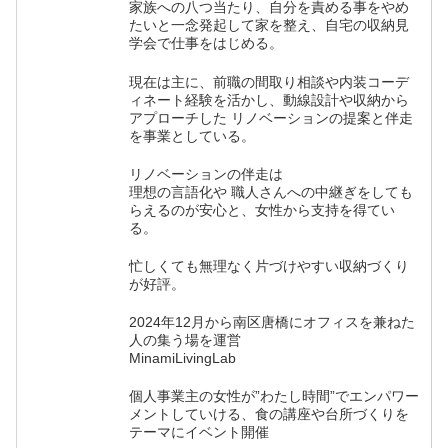
家族への八つ当たり、自分を責める事をやめ
たいと一念発起して家を整え、自宅の収納見
学会で仕事をはじめる。
現在は主に、前職の間取り相談や内装コーデ
ィネート経験を活かし、動線設計や収納から
アプローチした リノベーションの提案と伴走
を事業としている。
リノベーションの伴走は
理想の言語化や 職人さんへの中継ぎをしても
らえるのが安心と、女性から支持を得てい
る。
忙しくても無理なく片づけやすい収納づくり
が好評。
2024年12月から南区唐橋にオフィスを兼ねた
人の集う場を運営
MinamiLivingLab
個人事業主の女性が”わたし時間”でエンパワー
メントしていける、食の講座や台所づくりを
テーマにイベント開催