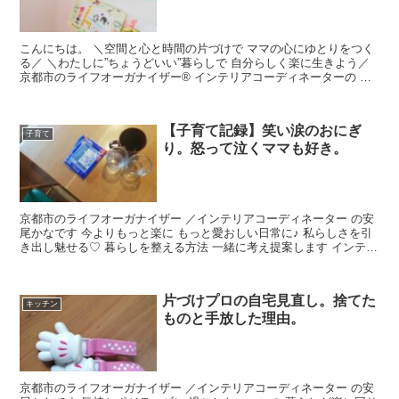
こんにちは。 ＼空間と心と時間の片づけで ママの心にゆとりをつく
る／ ＼わたしに”ちょうどいい”暮らしで 自分らしく楽に生きよう／
京都市のライフオーガナイザー® インテリアコーディネーターの 安
尾香奈...
【子育て記録】笑い涙のおにぎ
子育て
り。怒って泣くママも好き。
京都市のライフオーガナイザー ／インテリアコーディネーター の安
尾かなです 今よりもっと楽に もっと愛おしい日常に♪ 私らしさを引
き出し魅せる♡ 暮らしを整える方法 一緒に考え提案します インテリ
ア選び・...
片づけプロの自宅見直し。捨てた
キッチン
ものと手放した理由。
京都市のライフオーガナイザー ／インテリアコーディネーター の安