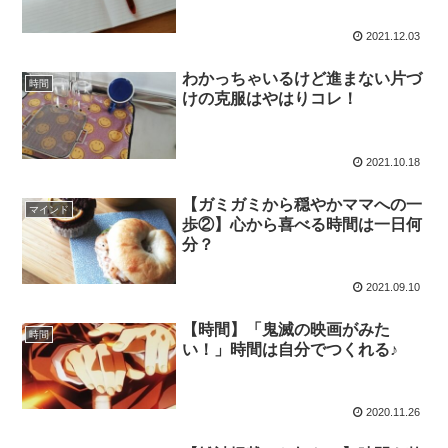
2021.12.03
わかっちゃいるけど進まない片づ
時間
けの克服はやはりコレ！
2021.10.18
【ガミガミから穏やかママへの一
マインド
歩②】心から喜べる時間は一日何
分？
2021.09.10
【時間】「鬼滅の映画がみた
時間
い！」時間は自分でつくれる♪
2020.11.26