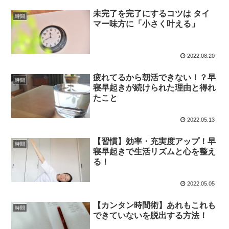
未完了を完了にするコツは タイ
時間
マー味方に「小さく叶える」
2022.08.20
疲れてるから朝活できない！？早
時間
寝早起きが続けられた理由と得れ
たこと
2022.05.13
【習慣】効率・充実度アップ！早
時間
寝早起きで生活リズムと心を整え
る！
2022.05.05
【カンタン時間術】あれもこれも
時間
できていないを脱出する方法！