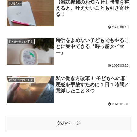
【雑誌掲載のお知らせ】時間を整
お知らせ
えると、叶えたいことも引き寄せ
る！
2020.06.13
時計をよめない子どもでもやるこ
片づけやすい工夫
とに集中できる『時っ感タイマ
ー』
2020.03.23
私の働き方改革！ 子どもへの罪
片づけやすい工夫
悪感を手放すために１日１時間／
意識したこと３つ
2020.01.31
次のページ