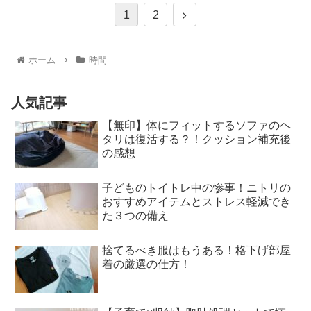
1
2
ホーム
時間
人気記事
【無印】体にフィットするソファのヘ
タリは復活する？！クッション補充後
の感想
子どものトイトレ中の惨事！ニトリの
おすすめアイテムとストレス軽減でき
た３つの備え
捨てるべき服はもうある！格下げ部屋
着の厳選の仕方！